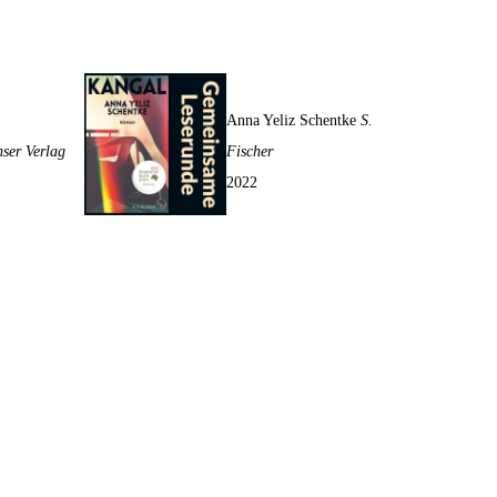
e
Kangal
Anna Yeliz Schentke
S.
ser Verlag
Fischer
2022