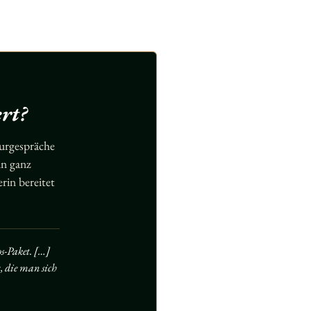
rt?
urgespräche
in ganz
in bereitet
s-Paket. […]
, die man sich