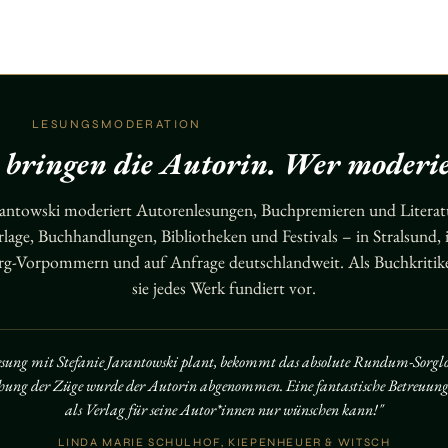
LESUNGSMODERATION
e bringen die Autorin. Wer moderie
arantowski moderiert Autorenlesungen, Buchpremieren und Literat
rlage, Buchhandlungen, Bibliotheken und Festivals – in Stralsund, 
g-Vorpommern und auf Anfrage deutschlandweit. Als Buchkritiker
sie jedes Werk fundiert vor.
esung mit Stefanie Jarantowski plant, bekommt das absolute Rundum-Sorglo
chung der Züge wurde der Autorin abgenommen. Eine fantastische Betreuung
als Verlag für seine Autor*innen nur wünschen kann!"
LINDA MARIE SCHULHOF, KIEPENHEUER & WITSCH