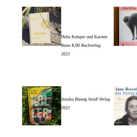
Strand. European Essays
on Nature and
Landscape
Hella Kemper und Karsten
Reise
KJM Buchverlag
2023
Koller
Annika Büsing
Steidl Verlag
2023