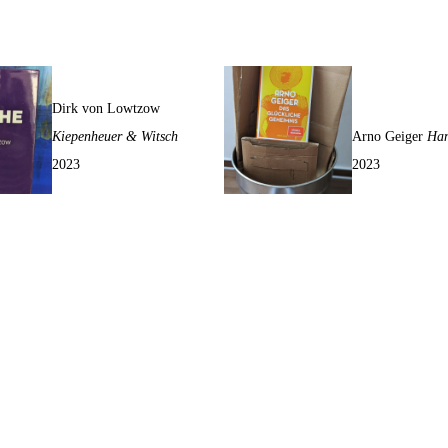
Ich tauche auf
Das glücklich
Geheimnis
Dirk von Lowtzow
Kiepenheuer & Witsch
Arno Geiger
Han
2023
2023