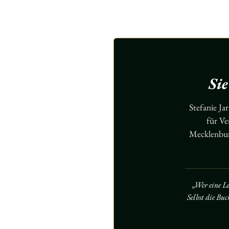
Si
Stefanie J
für Ve
Mecklenbur
„Wer eine L
Selbst die Bu