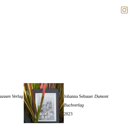
mpressum
dnis
Nincshof
aassen Verlag
Johanna Sebauer
Dumont
Buchverlag
2023