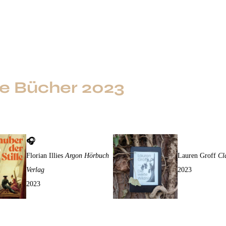
utoren am Sund
Literaturkreis
Kontakt
Mein Newsletter
I
le Bücher 2023
🎧
Zauber der Stille
Die weite Wil
Florian Illies
Argon Hörbuch
Lauren Groff
Cl
Verlag
2023
2023