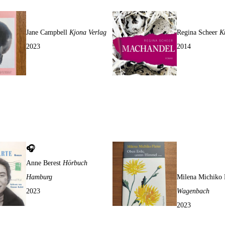
Kleine Kratzer
Machandel
Jane Campbell
Kjona Verlag
Regina Scheer
K
2023
2014
🎧
Die Postkarte
Oben Erde, u
Himmel
Anne Berest
Hörbuch
Hamburg
Milena Michiko 
2023
Wagenbach
2023