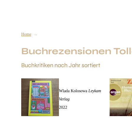
Stefanie
Jarantowski
Rezensionen
Lesungsmoderation
A
Home
Buchrezensionen Tol
Buchkritiken nach Jahr sortiert
Der Hausmann
Wlada Kolosowa
Leykam
Verlag
2022