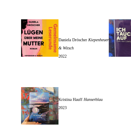
Lügen über meine
Mutter
Daniela Dröscher
Kiepenheuer
& Witsch
2022
In blaukalter Tiefe
Kristina Hauff
Hanserblau
2023