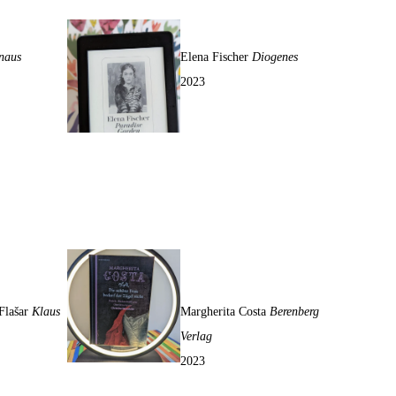
Paradise Garden
naus
Elena Fischer
Diogenes
2023
nten
Die schöne Frau bedarf
der Zügel nicht
Flašar
Klaus
Margherita Costa
Berenberg
Verlag
2023