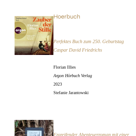
Hoerbuch
Zauber der Stille
Empfehlung
Perfektes Buch zum 250. Geburtstag
Caspar David Friedrichs
Florian Illies
Argon Hörbuch Verlag
2023
Stefanie Jarantowski
Die weite Wildnis
Empfehlung
Ergreifender Abenteuerroman mit einer