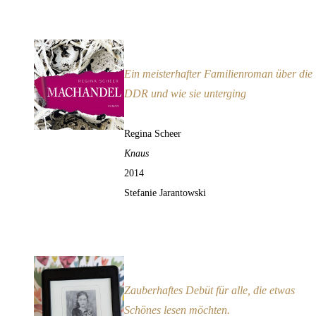
Machandel
Empfehlung
Ein meisterhafter Familienroman über die
DDR und wie sie unterging
Regina Scheer
Knaus
2014
Stefanie Jarantowski
Paradise Garden
Empfehlung
Zauberhaftes Debüt für alle, die etwas
Schönes lesen möchten.